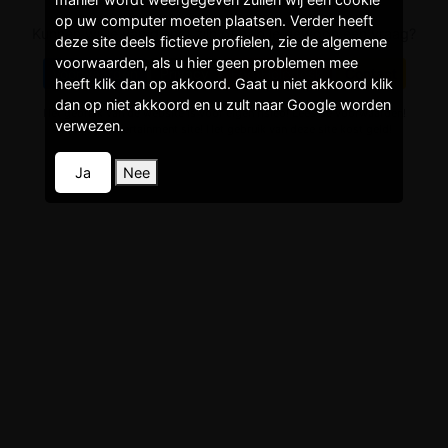
op uw computer moeten plaatsen. Verder heeft
Kunnen wij je van dienst zijn of heb je gewoon een vraag?
deze site deels fictieve profielen, zie de algemene
voorwaarden, als u hier geen problemen mee
Voorwaarden
Privacy
Faq/Helpdesk
Contact
heeft klik dan op akkoord. Gaat u niet akkoord klik
dan op niet akkoord en u zult naar Google worden
Het gebruik van de website is voor eigen risico! Lees de voorwaarden!
verwezen.
Dit is een entertainment site! Het gebruik van deze site kost geld!
Ja
Nee