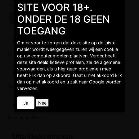
SITE VOOR 18+.
ONDER DE 18 GEEN
TOEGANG
Burgelijkestaat
Om er voor te zorgen dat deze site op de juiste
manier wordt weergegeven zullen wij een cookie
Vrijgezel,
op uw computer moeten plaatsen. Verder heeft
deze site deels fictieve profielen, zie de algemene
voorwaarden, als u hier geen problemen mee
Opleidingen
heeft klik dan op akkoord. Gaat u niet akkoord klik
dan op niet akkoord en u zult naar Google worden
Gemiddeld niveau,
verwezen.
Ja
Nee
Levenstijl
Ik drink, Ik Werk,
Uiterlijkekenmerken