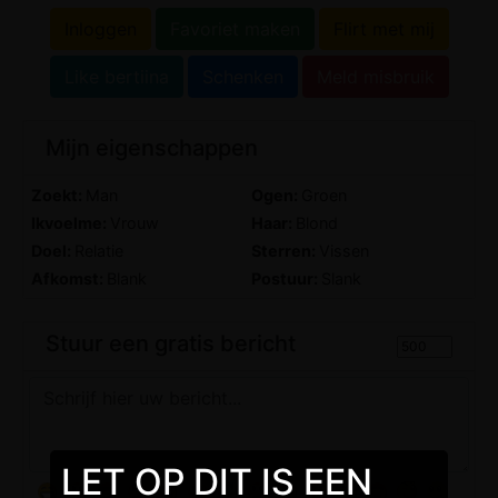
Inloggen
Favoriet maken
Flirt met mij
Like bertiina
Schenken
Meld misbruik
Mijn eigenschappen
Zoekt:
Man
Ogen:
Groen
Ikvoelme:
Vrouw
Haar:
Blond
Doel:
Relatie
Sterren:
Vissen
Afkomst:
Blank
Postuur:
Slank
Stuur een gratis bericht
LET OP DIT IS EEN